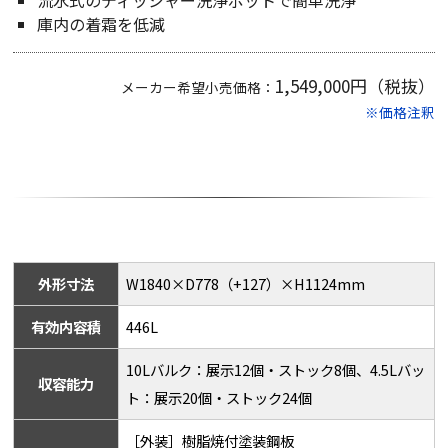
流水式のディッシャー洗浄ポットで簡単洗浄
庫内の着霜を低減
1,549,000円（税抜）
メーカー希望小売価格：
※価格注釈
外形寸法
W1840×D778（+127）×H1124mm
有効内容積
446L
10Lバルク：展示12個・ストック8個、4.5Lバッ
収容能力
ト：展示20個・ストック24個
［外装］樹脂焼付塗装鋼板