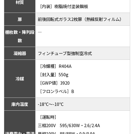
材質
［内装］樹脂焼付塗装鋼板
扉
前後回転式ガラス2枚扉（熱線反射フィルム）
棚枚数・陳列段
―
数
凝縮器
フィンチューブ型強制空冷式
［冷媒種］R404A
［封入量］550g
冷媒
［GWP値］3920
［フロンラベル］B
庫内温度
-18℃～-10℃
［運転時］
三相200V 595/630W・2.6/2.4A
消費電力・電流
単相100V 88/88W・0.9/0.9A