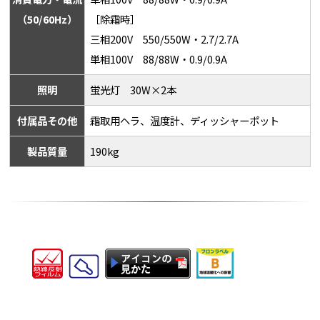
（50/60Hz）
［除霜時］
三相200V 550/550W・2.7/2.7A
単相100V 88/88W・0.9/0.9A
照明
蛍光灯 30W×2本
付属品その他
霜取用ヘラ、温度計、ディッシャーポット
製品質量
190kg