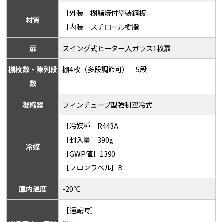
［外装］樹脂焼付塗装鋼板
材質
［内装］スチロール樹脂
扉
スイング式ヒーター入ガラス1枚扉
棚枚数・陳列段
棚4枚（多段調節可） 5段
数
凝縮器
フィンチューブ型強制空冷式
［冷媒種］R448A
［封入量］390g
冷媒
［GWP値］1390
［フロンラベル］B
庫内温度
-20℃
［運転時］