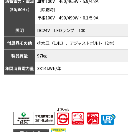
消費電力・電流
単相100V 460/465W・5.9/4.8A
（50/60Hz）
［除霜時］
単相100V 490/490W・6.1/5.9A
照明
DC24V LEDランプ 1本
付属品その他
排水皿（1.4L）、アジャストボルト（2本）
製品質量
97kg
年間消費電力量
3814kWh/年