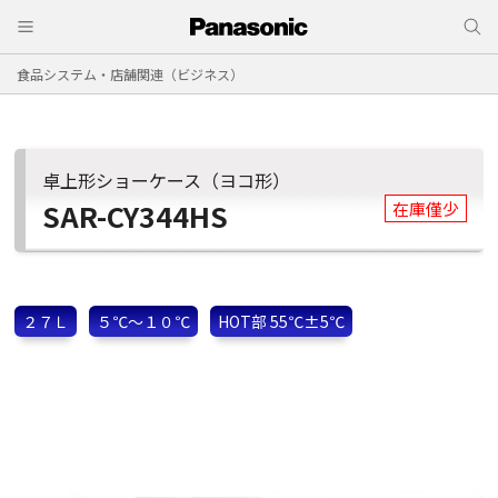
食品システム・店舗関連（ビジネス）
卓上形ショーケース（ヨコ形）
SAR-CY344HS
在庫僅少
２７Ｌ
５℃～１０℃
HOT部 55℃±5℃