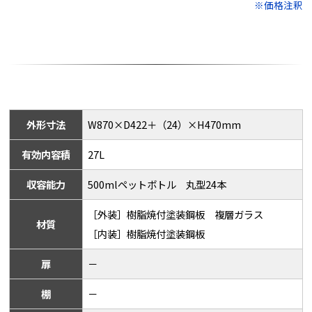
※価格注釈
外形寸法
W870×D422＋（24）×H470mm
有効内容積
27L
収容能力
500mlペットボトル 丸型24本
［外装］樹脂焼付塗装鋼板 複層ガラス
材質
［内装］樹脂焼付塗装鋼板
扉
－
棚
－