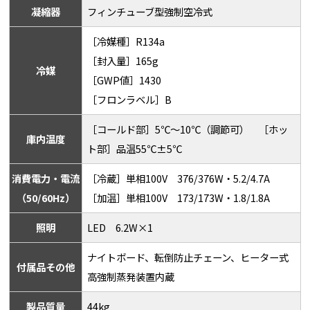
凝縮器
フィンチューブ型強制空冷式
［冷媒種］R134a
［封入量］165g
冷媒
［GWP値］1430
［フロンラベル］B
［コールド部］5℃～10℃（調節可） ［ホッ
庫内温度
ト部］品温55℃±5℃
消費電力・電流
［冷蔵］単相100V 376/376W・5.2/4.7A
（50/60Hz）
［加温］単相100V 173/173W・1.8/1.8A
照明
LED 6.2W×1
ナイトボード、転倒防止チェーン、ヒーター式
付属品その他
高強制蒸発装置内蔵
製品質量
44kg