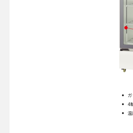
ガ
4
温