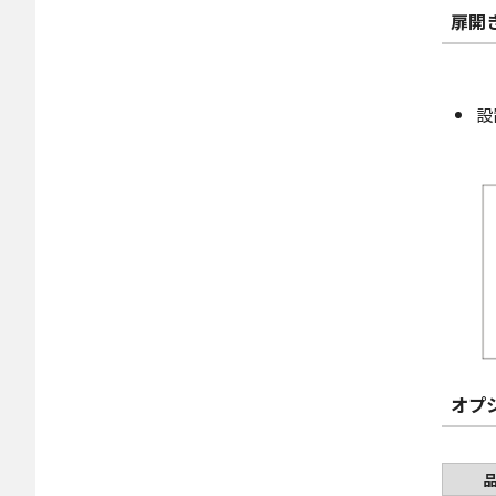
扉開
設
オプ