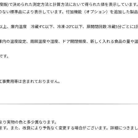
(2009年度版)で決められた測定方法と計算方法において得られた値を表示しています
のない標準品により表示しています。付加機能（オプション）を追加した製
上、庫内温度 冷蔵4℃以下、冷凍-20℃以下、扉開閉回数 冷蔵5分ごとに1回 計
庫内の温度設定、周囲温度や湿度、ドア開閉頻度、新しく入れる食品の量や
法です。
工事費用等は含まれておりません。
より実物の色と多少異なります。
ます。また、改良により予告なく変更する場合がございます。詳細につきま
。