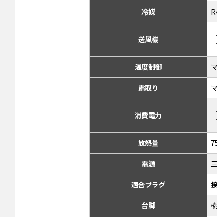
冷媒
R
［
送風機
［
温度制御
霜取り
［
消費電力
［
放熱量
7
電源
三
適合プラグ
接
台脚
樹