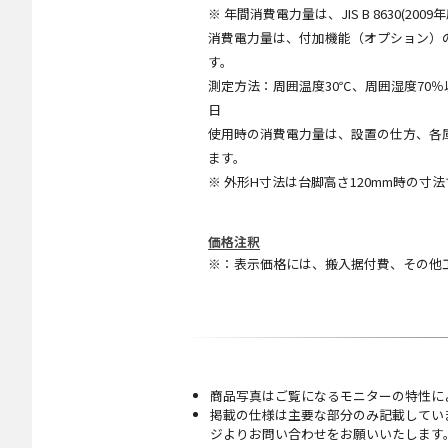
※ 年間消費電力量は、JIS B 8630
消費電力量は、付加機能（オプション）
す。
測定方法：周囲温度30℃、周囲湿度70％以
日
使用時の消費電力量は、設置の仕方、各
ます。
※ 外形H寸法は台脚高さ120mm時の寸
価格注釈
※：表示価格には、搬入据付費、その他
商品写真はご覧になるモニターの特性に
掲載の仕様は主要な部分のみ記載してい
ジよりお問い合わせをお願いいたします