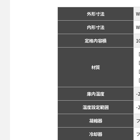
外形寸法
W
内形寸法
W
定格内容積
1
材質
庫内温度
温度設定範囲
-
凝縮器
冷却器