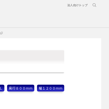
法人向けトップ
Ｌ
奥行８００ｍｍ
幅１２００ｍｍ