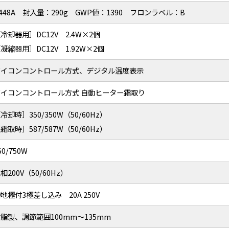
448A 封入量：290g GWP値：1390 フロンラベル：B
冷却器用］DC12V 2.4W×2個
凝縮器用］DC12V 1.92W×2個
マイコンコントロール方式、デジタル温度表示
マイコンコントロール方式 自動ヒーター霜取り
冷却時］350/350W（50/60Hz）
霜取時］587/587W（50/60Hz）
50/750W
相200V（50/60Hz）
地極付3極差し込み 20A 250V
脂製、調節範囲100mm～135mm