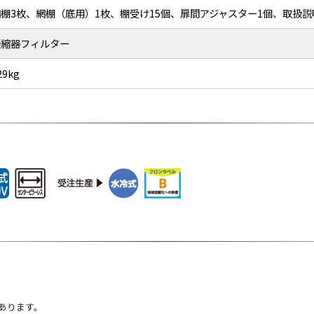
網棚3枚、網棚（底用）1枚、棚受け15個、扉間アジャスター1個、取扱説
凝縮器フィルター
29kg
あります。