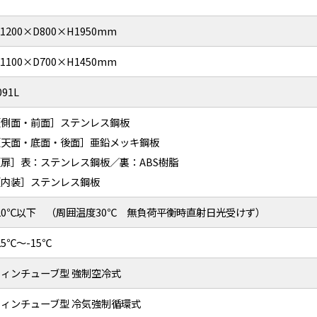
1200×D800×H1950mm
1100×D700×H1450mm
091L
［側面・前面］ステンレス鋼板
［天面・底面・後面］亜鉛メッキ鋼板
［扉］表：ステンレス鋼板／裏：ABS樹脂
［内装］ステンレス鋼板
-20℃以下 （周囲温度30℃ 無負荷平衡時直射日光受けず）
25℃～-15℃
フィンチューブ型 強制空冷式
フィンチューブ型 冷気強制循環式