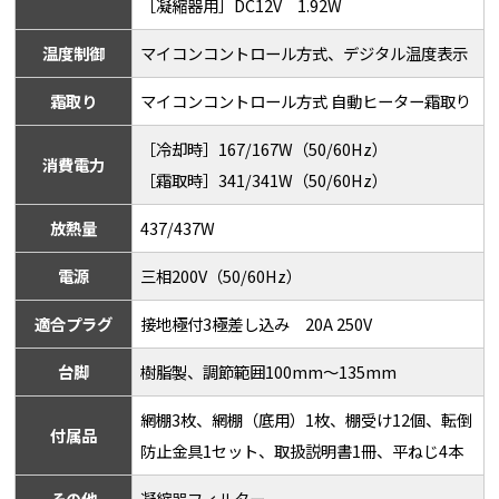
［凝縮器用］DC12V 1.92W
温度制御
マイコンコントロール方式、デジタル温度表示
霜取り
マイコンコントロール方式 自動ヒーター霜取り
［冷却時］167/167W（50/60Hz）
消費電力
［霜取時］341/341W（50/60Hz）
放熱量
437/437W
電源
三相200V（50/60Hz）
適合プラグ
接地極付3極差し込み 20A 250V
台脚
樹脂製、調節範囲100mm～135mm
網棚3枚、網棚（底用）1枚、棚受け12個、転倒
付属品
防止金具1セット、取扱説明書1冊、平ねじ4本
その他
凝縮器フィルター