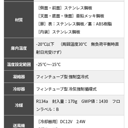
［側面・前面］ステンレス鋼板
［天面・底面・後面］亜鉛メッキ鋼板
材質
［扉］表：ステンレス鋼板／裏：ABS樹脂
［内装］ステンレス鋼板
-20℃以下 （周囲温度30℃ 無負荷平衡時直
庫内温度
射日光受けず）
温度設定範囲
-25℃～-15℃
凝縮器
フィンチューブ型 強制空冷式
冷却器
フィンチューブ型 冷気強制循環式
R134a 封入量：170g GWP値：1430 フロ
冷媒
ンラベル：B
［冷却器用］DC12V 2.4W
送風機