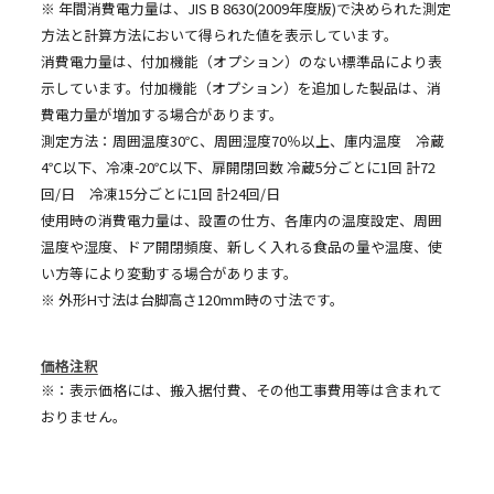
※ 年間消費電力量は、JIS B 8630(2009年度版)で決められた測定
方法と計算方法において得られた値を表示しています。
消費電力量は、付加機能（オプション）のない標準品により表
示しています。付加機能（オプション）を追加した製品は、消
費電力量が増加する場合があります。
測定方法：周囲温度30℃、周囲湿度70％以上、庫内温度 冷蔵
4℃以下、冷凍-20℃以下、扉開閉回数 冷蔵5分ごとに1回 計72
回/日 冷凍15分ごとに1回 計24回/日
使用時の消費電力量は、設置の仕方、各庫内の温度設定、周囲
温度や湿度、ドア開閉頻度、新しく入れる食品の量や温度、使
い方等により変動する場合があります。
※ 外形H寸法は台脚高さ120mm時の寸法です。
価格注釈
※：表示価格には、搬入据付費、その他工事費用等は含まれて
おりません。