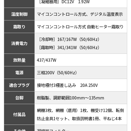
［凝縮器用］DC12V 1.92W
温度制御
マイコンコントロール方式、デジタル温度表示
霜取り
マイコンコントロール方式 自動ヒーター霜取り
［冷却時］167/167W（50/60Hz）
消費電力
［霜取時］341/341W（50/60Hz）
放熱量
437/437W
電源
三相200V（50/60Hz）
適合プラグ
接地極付3極差し込み 20A 250V
台脚
樹脂製、調節範囲100mm～135mm
網棚3枚、網棚（底用）1枚、棚受け12個、転倒
付属品
防止金具1セット、取扱説明書1冊、平ねじ4本
その他
凝縮器フィルター