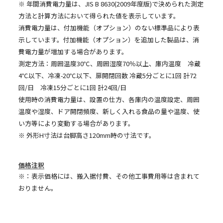
※ 年間消費電力量は、JIS B 8630(2009年度版)で決められた測定
方法と計算方法において得られた値を表示しています。
消費電力量は、付加機能（オプション）のない標準品により表
示しています。付加機能（オプション）を追加した製品は、消
費電力量が増加する場合があります。
測定方法：周囲温度30℃、周囲湿度70％以上、庫内温度 冷蔵
4℃以下、冷凍-20℃以下、扉開閉回数 冷蔵5分ごとに1回 計72
回/日 冷凍15分ごとに1回 計24回/日
使用時の消費電力量は、設置の仕方、各庫内の温度設定、周囲
温度や湿度、ドア開閉頻度、新しく入れる食品の量や温度、使
い方等により変動する場合があります。
※ 外形H寸法は台脚高さ120mm時の寸法です。
価格注釈
※：表示価格には、搬入据付費、その他工事費用等は含まれて
おりません。