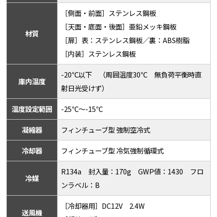
［側面・前面］ステンレス鋼板
［天面・底面・後面］亜鉛メッキ鋼板
材質
［扉］表：ステンレス鋼板／裏：ABS樹脂
［内装］ステンレス鋼板
-20℃以下 （周囲温度30℃ 無負荷平衡時直
庫内温度
射日光受けず）
温度設定範囲
-25℃～-15℃
凝縮器
フィンチューブ型 強制空冷式
冷却器
フィンチューブ型 冷気強制循環式
R134a 封入量：170g GWP値：1430 フロ
冷媒
ンラベル：B
［冷却器用］DC12V 2.4W
送風機