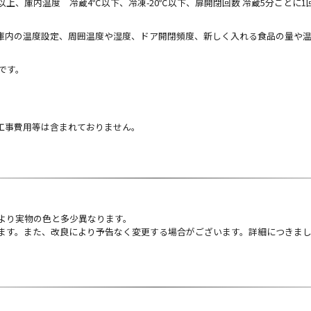
上、庫内温度 冷蔵4℃以下、冷凍-20℃以下、扉開閉回数 冷蔵5分ごとに1回 計
庫内の温度設定、周囲温度や湿度、ドア開閉頻度、新しく入れる食品の量や
法です。
工事費用等は含まれておりません。
より実物の色と多少異なります。
ます。また、改良により予告なく変更する場合がございます。詳細につきま
。