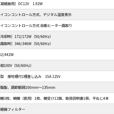
凝縮器用］DC12V 1.92W
マイコンコントロール方式、デジタル温度表示
マイコンコントロール方式 自動ヒーター霜取り
冷却時］172/172W（50/60Hz）
霜取時］346/346W（50/60Hz）
42/442W
相100V（50/60Hz）
型 接地極付2極差し込み 15A 125V
脂製、調節範囲100mm～135mm
網棚3枚、網棚（底用）1枚、棚受け12個、取扱説明書1冊、平ねじ4本
凝縮器フィルター