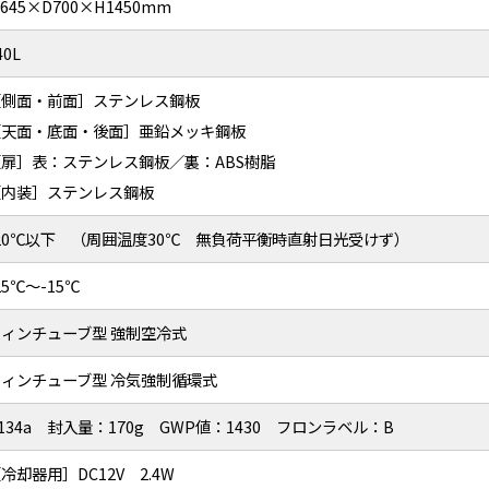
645×D700×H1450mm
40L
［側面・前面］ステンレス鋼板
［天面・底面・後面］亜鉛メッキ鋼板
［扉］表：ステンレス鋼板／裏：ABS樹脂
［内装］ステンレス鋼板
-20℃以下 （周囲温度30℃ 無負荷平衡時直射日光受けず）
25℃～-15℃
フィンチューブ型 強制空冷式
フィンチューブ型 冷気強制循環式
134a 封入量：170g GWP値：1430 フロンラベル：B
冷却器用］DC12V 2.4W