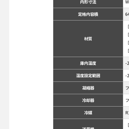
内形寸法
W
定格内容積
6
材質
庫内温度
温度設定範囲
-
凝縮器
冷却器
冷媒
R
［
送風機