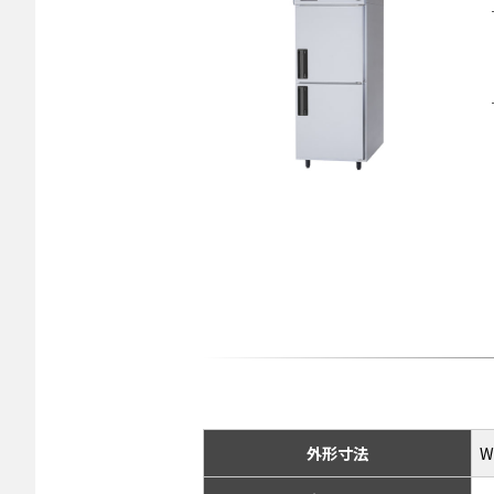
外形寸法
W