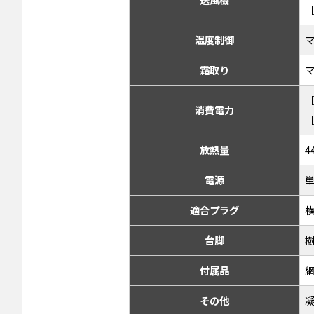
［
温度制御
霜取り
［
消費電力
［
放熱量
4
電源
単
適合プラグ
横
台脚
樹
付属品
その他