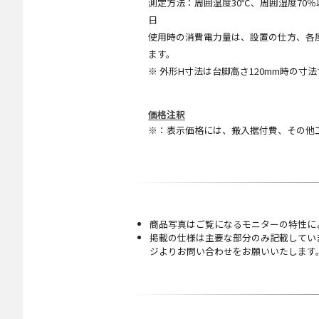
測定方法：周囲温度30℃、周囲湿度70％以
日
使用時の消費電力量は、設置の仕方、各
ます。
※ 外形H寸法は台脚高さ120mm時の寸
価格注釈
※：表示価格には、搬入据付費、その他
商品写真はご覧になるモニターの特性に
掲載の仕様は主要な部分のみ記載してい
ジよりお問い合わせをお願いいたします