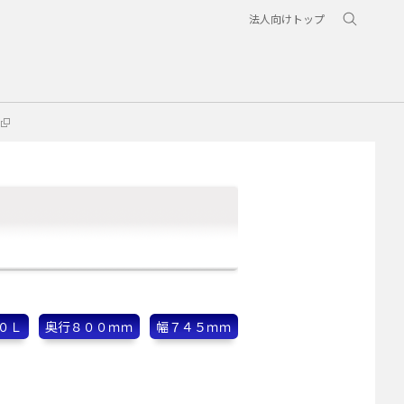
法人向けトップ
０Ｌ
奥行８００ｍｍ
幅７４５ｍｍ