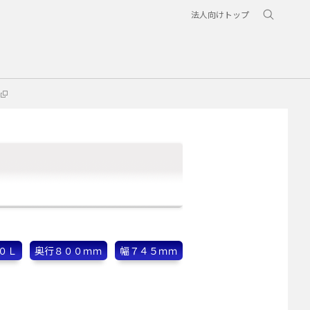
法人向けトップ
０Ｌ
奥行８００ｍｍ
幅７４５ｍｍ