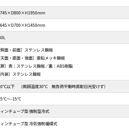
745×D800×H1950mm
645×D700×H1450mm
40L
［側面・前面］ステンレス鋼板
［天面・底面・後面］亜鉛メッキ鋼板
［扉］表：ステンレス鋼板／裏：ABS樹脂
［内装］ステンレス鋼板
-20℃以下 （周囲温度30℃ 無負荷平衡時直射日光受けず）
25℃～-15℃
フィンチューブ型 強制空冷式
フィンチューブ型 冷気強制循環式