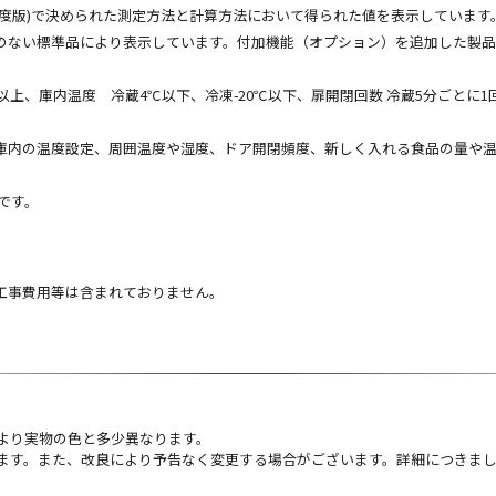
(2009年度版)で決められた測定方法と計算方法において得られた値を表示しています
のない標準品により表示しています。付加機能（オプション）を追加した製
上、庫内温度 冷蔵4℃以下、冷凍-20℃以下、扉開閉回数 冷蔵5分ごとに1回 計
庫内の温度設定、周囲温度や湿度、ドア開閉頻度、新しく入れる食品の量や
法です。
工事費用等は含まれておりません。
より実物の色と多少異なります。
ます。また、改良により予告なく変更する場合がございます。詳細につきま
。