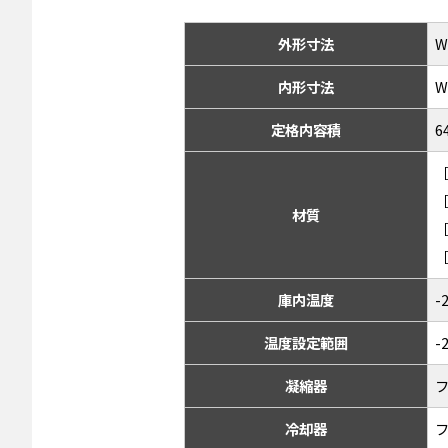
外形寸法
W
内形寸法
W
定格内容積
6
材質
庫内温度
温度設定範囲
-
凝縮器
冷却器