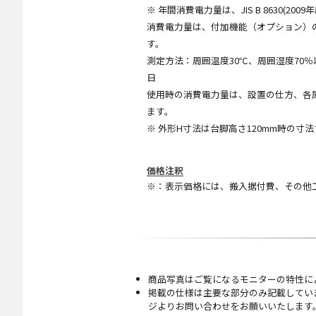
※ 年間消費電力量は、JIS B 8630
消費電力量は、付加機能（オプション）
す。
測定方法：周囲温度30℃、周囲湿度70％以
日
使用時の消費電力量は、設置の仕方、各
ます。
※ 外形H寸法は台脚高さ120mm時の寸
価格注釈
※：表示価格には、搬入据付費、その他
商品写真はご覧になるモニターの特性に
掲載の仕様は主要な部分のみ記載してい
ジよりお問い合わせをお願いいたします