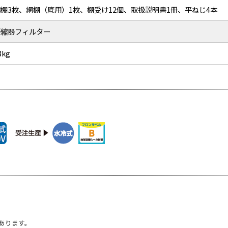
網棚3枚、網棚（底用）1枚、棚受け12個、取扱説明書1冊、平ねじ4本
凝縮器フィルター
8kg
あります。