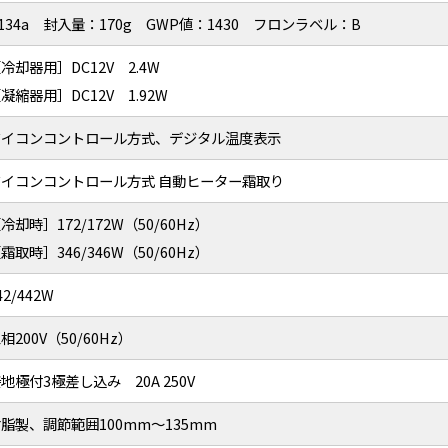
134a 封入量：170g GWP値：1430 フロンラベル：B
冷却器用］DC12V 2.4W
凝縮器用］DC12V 1.92W
マイコンコントロール方式、デジタル温度表示
マイコンコントロール方式 自動ヒーター霜取り
冷却時］172/172W（50/60Hz）
霜取時］346/346W（50/60Hz）
42/442W
相200V（50/60Hz）
地極付3極差し込み 20A 250V
脂製、調節範囲100mm～135mm