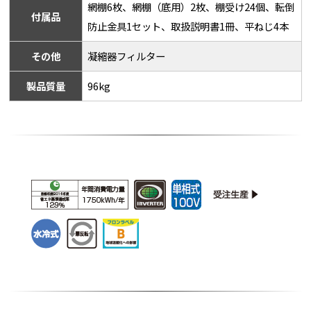
網棚6枚、網棚（底用）2枚、棚受け24個、転倒
付属品
防止金具1セット、取扱説明書1冊、平ねじ4本
その他
凝縮器フィルター
製品質量
96kg