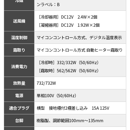
冷媒
ンラベル：B
［冷却器用］DC12V 2.4W×2個
送風機
［凝縮器用］DC12V 1.92W×2個
温度制御
マイコンコントロール方式、デジタル温度表示
霜取り
マイコンコントロール方式 自動ヒーター霜取り
［冷却時］332/332W（50/60Hz）
消費電力
［霜取時］562/562W（50/60Hz）
放熱量
732/732W
電源
単相100V（50/60Hz）
適合プラグ
横型 接地極付2極差し込み 15A 125V
台脚
樹脂製、調節範囲100mm～135mm