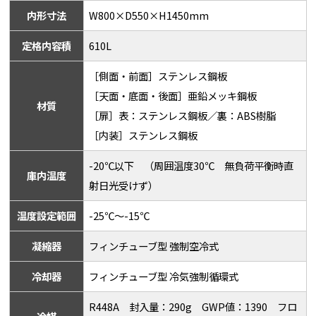
内形寸法
W800×D550×H1450mm
定格内容積
610L
［側面・前面］ステンレス鋼板
［天面・底面・後面］亜鉛メッキ鋼板
材質
［扉］表：ステンレス鋼板／裏：ABS樹脂
［内装］ステンレス鋼板
-20℃以下 （周囲温度30℃ 無負荷平衡時直
庫内温度
射日光受けず）
温度設定範囲
-25℃～-15℃
凝縮器
フィンチューブ型 強制空冷式
冷却器
フィンチューブ型 冷気強制循環式
R448A 封入量：290g GWP値：1390 フロ