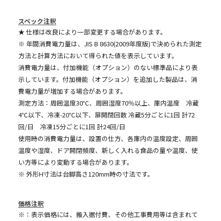
スペック注釈
★ 仕様は改良により一部変更する場合があります。
※ 年間消費電力量は、JIS B 8630(2009年度版)で決められた測定
方法と計算方法において得られた値を表示しています。
消費電力量は、付加機能（オプション）のない標準品により表
示しています。付加機能（オプション）を追加した製品は、消
費電力量が増加する場合があります。
測定方法：周囲温度30℃、周囲湿度70％以上、庫内温度 冷蔵
4℃以下、冷凍-20℃以下、扉開閉回数 冷蔵5分ごとに1回 計72
回/日 冷凍15分ごとに1回 計24回/日
使用時の消費電力量は、設置の仕方、各庫内の温度設定、周囲
温度や湿度、ドア開閉頻度、新しく入れる食品の量や温度、使
い方等により変動する場合があります。
※ 外形H寸法は台脚高さ120mm時の寸法です。
価格注釈
※：表示価格には、搬入据付費、その他工事費用等は含まれて