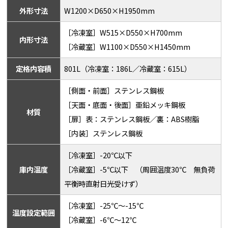
外形寸法
W1200×D650×H1950mm
［冷凍室］W515×D550×H700mm
内形寸法
［冷蔵室］W1100×D550×H1450mm
定格内容積
801L（冷凍室：186L／冷蔵室：615L）
［側面・前面］ステンレス鋼板
［天面・底面・後面］亜鉛メッキ鋼板
材質
［扉］表：ステンレス鋼板／裏：ABS樹脂
［内装］ステンレス鋼板
［冷凍室］-20℃以下
庫内温度
［冷蔵室］-5℃以下 （周囲温度30℃ 無負荷
平衡時直射日光受けず）
［冷凍室］-25℃～-15℃
温度設定範囲
［冷蔵室］-6℃～12℃