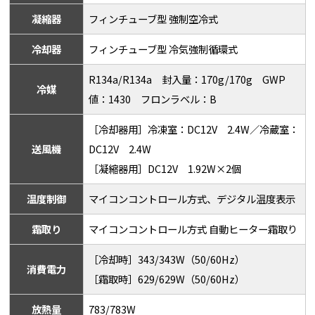
凝縮器
フィンチューブ型 強制空冷式
冷却器
フィンチューブ型 冷気強制循環式
R134a/R134a 封入量：170g/170g GWP
冷媒
値：1430 フロンラベル：B
［冷却器用］冷凍室：DC12V 2.4W／冷蔵室：
送風機
DC12V 2.4W
［凝縮器用］DC12V 1.92W×2個
温度制御
マイコンコントロール方式、デジタル温度表示
霜取り
マイコンコントロール方式 自動ヒーター霜取り
［冷却時］343/343W（50/60Hz）
消費電力
［霜取時］629/629W（50/60Hz）
放熱量
783/783W