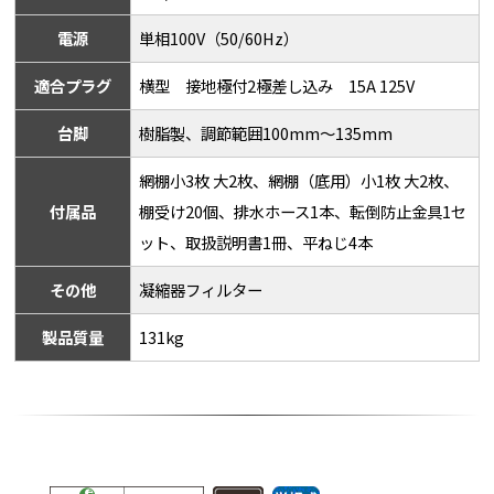
電源
単相100V（50/60Hz）
適合プラグ
横型 接地極付2極差し込み 15A 125V
台脚
樹脂製、調節範囲100mm～135mm
網棚小3枚 大2枚、網棚（底用）小1枚 大2枚、
付属品
棚受け20個、排水ホース1本、転倒防止金具1セ
ット、取扱説明書1冊、平ねじ4本
その他
凝縮器フィルター
製品質量
131kg