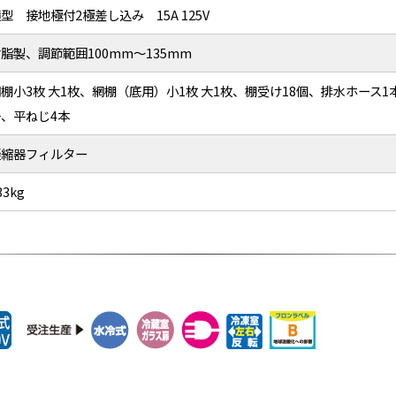
型 接地極付2極差し込み 15A 125V
脂製、調節範囲100mm～135mm
棚小3枚 大1枚、網棚（底用）小1枚 大1枚、棚受け18個、排水ホース
冊、平ねじ4本
凝縮器フィルター
33kg