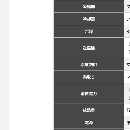
凝縮器
冷却器
冷媒
R
［
送風機
［
温度制御
霜取り
［
消費電力
［
放熱量
7
電源
単