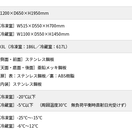
1200×D650×H1950mm
冷凍室］W515×D550×H700mm
冷蔵室］W1100×D550×H1450mm
03L（冷凍室：186L／冷蔵室：617L）
［側面・前面］ステンレス鋼板
［天面・底面・後面］亜鉛メッキ鋼板
［扉］表：ステンレス鋼板／裏：ABS樹脂
［内装］ステンレス鋼板
冷凍室］-20℃以下
［冷蔵室］-5℃以下 （周囲温度30℃ 無負荷平衡時直射日光受けず）
冷凍室］-25℃～-15℃
冷蔵室］-6℃～12℃