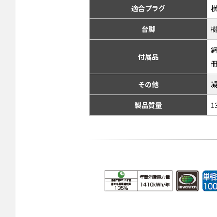
適合プラグ
横
台脚
樹
網
付属品
その他
製品質量
1