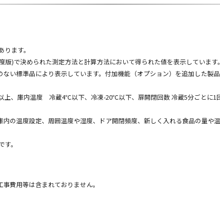
あります。
(2009年度版)で決められた測定方法と計算方法において得られた値を表示しています
のない標準品により表示しています。付加機能（オプション）を追加した製
上、庫内温度 冷蔵4℃以下、冷凍-20℃以下、扉開閉回数 冷蔵5分ごとに1回 計
庫内の温度設定、周囲温度や湿度、ドア開閉頻度、新しく入れる食品の量や
法です。
工事費用等は含まれておりません。