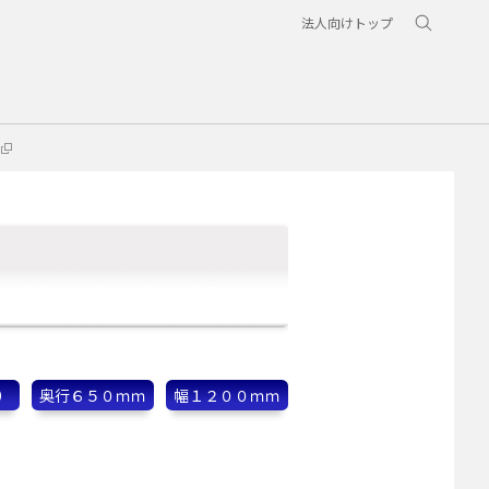
法人向けトップ
）
奥行６５０ｍｍ
幅１２００ｍｍ