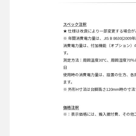
スペック注釈
★ 仕様は改良により一部変更する場合が
※ 年間消費電力量は、JIS B 8630
消費電力量は、付加機能（オプション）
す。
測定方法：周囲温度30℃、周囲湿度70％以
日
使用時の消費電力量は、設置の仕方、各
ます。
※ 外形H寸法は台脚高さ120mm時の寸
価格注釈
※：表示価格には、搬入据付費、その他