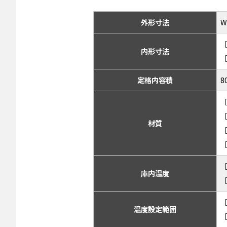
外形寸法
W
［
内形寸法
［
定格内容積
8
材質
［
庫内温度
［
温度設定範囲
［