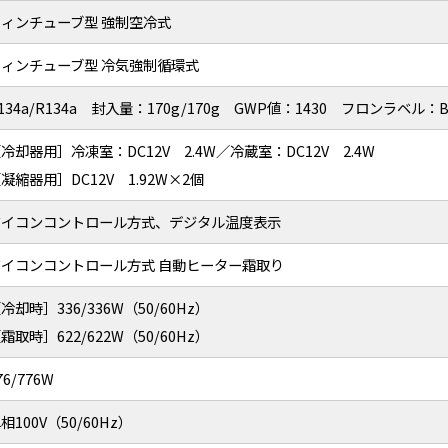
フィンチューブ型 強制空冷式
フィンチューブ型 冷気強制循環式
134a/R134a 封入量：170g/170g GWP値：1430 フロンラベル：
冷却器用］冷凍室：DC12V 2.4W／冷蔵室：DC12V 2.4W
凝縮器用］DC12V 1.92W×2個
マイコンコントロール方式、デジタル温度表示
マイコンコントロール方式 自動ヒーター霜取り
冷却時］336/336W（50/60Hz）
霜取時］622/622W（50/60Hz）
76/776W
相100V（50/60Hz）