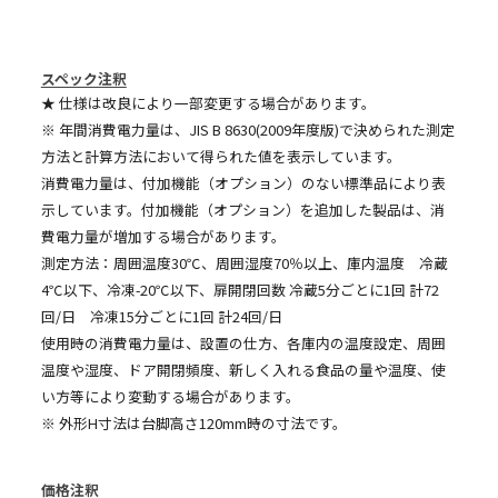
スペック注釈
★ 仕様は改良により一部変更する場合があります。
※ 年間消費電力量は、JIS B 8630(2009年度版)で決められた測定
方法と計算方法において得られた値を表示しています。
消費電力量は、付加機能（オプション）のない標準品により表
示しています。付加機能（オプション）を追加した製品は、消
費電力量が増加する場合があります。
測定方法：周囲温度30℃、周囲湿度70％以上、庫内温度 冷蔵
4℃以下、冷凍-20℃以下、扉開閉回数 冷蔵5分ごとに1回 計72
回/日 冷凍15分ごとに1回 計24回/日
使用時の消費電力量は、設置の仕方、各庫内の温度設定、周囲
温度や湿度、ドア開閉頻度、新しく入れる食品の量や温度、使
い方等により変動する場合があります。
※ 外形H寸法は台脚高さ120mm時の寸法です。
価格注釈