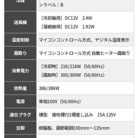
冷媒
ンラベル：B
［冷却器用］DC12V 2.4W
送風機
［凝縮器用］DC12V 1.92W
温度制御
マイコンコントロール方式、デジタル温度表示
霜取り
マイコンコントロール方式 自動ヒーター霜取り
［冷却時］216/216W（50/60Hz）
消費電力
［霜取時］300/300W（50/60Hz）
放熱量
386/386W
電源
単相100V（50/60Hz）
適合プラグ
横型 接地極付2極差し込み 15A 125V
台脚
樹脂製、調節範囲100mm～135mm