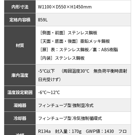
内形寸法
W1100×D550×H1450mm
定格内容積
859L
［側面・前面］ステンレス鋼板
［天面・底面・後面］亜鉛メッキ鋼板
材質
［扉］表：ステンレス鋼板／裏：ABS樹脂
［内装］ステンレス鋼板
-5℃以下 （周囲温度30℃ 無負荷平衡時直射
庫内温度
日光受けず）
温度設定範囲
-6℃～12℃
凝縮器
フィンチューブ型 強制空冷式
冷却器
フィンチューブ型 冷気強制循環式
R134a 封入量：170g GWP値：1430 フロ