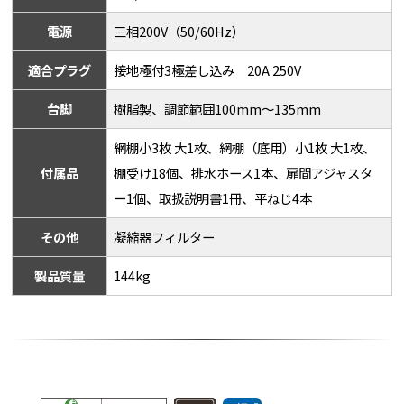
電源
三相200V（50/60Hz）
適合プラグ
接地極付3極差し込み 20A 250V
台脚
樹脂製、調節範囲100mm～135mm
網棚小3枚 大1枚、網棚（底用）小1枚 大1枚、
付属品
棚受け18個、排水ホース1本、扉間アジャスタ
ー1個、取扱説明書1冊、平ねじ4本
その他
凝縮器フィルター
製品質量
144kg