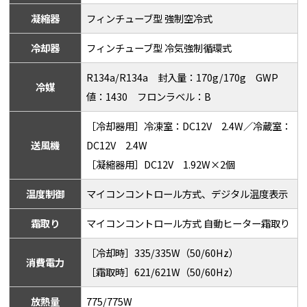
凝縮器
フィンチューブ型 強制空冷式
冷却器
フィンチューブ型 冷気強制循環式
R134a/R134a 封入量：170g/170g GWP
冷媒
値：1430 フロンラベル：B
［冷却器用］冷凍室：DC12V 2.4W／冷蔵室：
送風機
DC12V 2.4W
［凝縮器用］DC12V 1.92W×2個
温度制御
マイコンコントロール方式、デジタル温度表示
霜取り
マイコンコントロール方式 自動ヒーター霜取り
［冷却時］335/335W（50/60Hz）
消費電力
［霜取時］621/621W（50/60Hz）
放熱量
775/775W