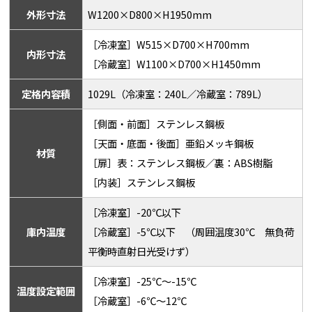
外形寸法
W1200×D800×H1950mm
［冷凍室］W515×D700×H700mm
内形寸法
［冷蔵室］W1100×D700×H1450mm
定格内容積
1029L（冷凍室：240L／冷蔵室：789L）
［側面・前面］ステンレス鋼板
［天面・底面・後面］亜鉛メッキ鋼板
材質
［扉］表：ステンレス鋼板／裏：ABS樹脂
［内装］ステンレス鋼板
［冷凍室］-20℃以下
庫内温度
［冷蔵室］-5℃以下 （周囲温度30℃ 無負荷
平衡時直射日光受けず）
［冷凍室］-25℃～-15℃
温度設定範囲
［冷蔵室］-6℃～12℃