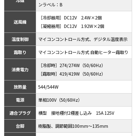
冷媒
ンラベル：B
［冷却器用］DC12V 2.4W×2個
送風機
［凝縮器用］DC12V 1.92W×2個
温度制御
マイコンコントロール方式、デジタル温度表示
霜取り
マイコンコントロール方式 自動ヒーター霜取り
［冷却時］274/274W（50/60Hz）
消費電力
［霜取時］419/419W（50/60Hz）
放熱量
544/544W
電源
単相100V（50/60Hz）
適合プラグ
横型 接地極付2極差し込み 15A 125V
台脚
樹脂製、調節範囲100mm～135mm