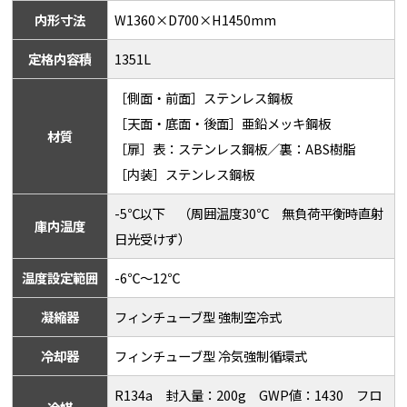
内形寸法
W1360×D700×H1450mm
定格内容積
1351L
［側面・前面］ステンレス鋼板
［天面・底面・後面］亜鉛メッキ鋼板
材質
［扉］表：ステンレス鋼板／裏：ABS樹脂
［内装］ステンレス鋼板
-5℃以下 （周囲温度30℃ 無負荷平衡時直射
庫内温度
日光受けず）
温度設定範囲
-6℃～12℃
凝縮器
フィンチューブ型 強制空冷式
冷却器
フィンチューブ型 冷気強制循環式
R134a 封入量：200g GWP値：1430 フロ