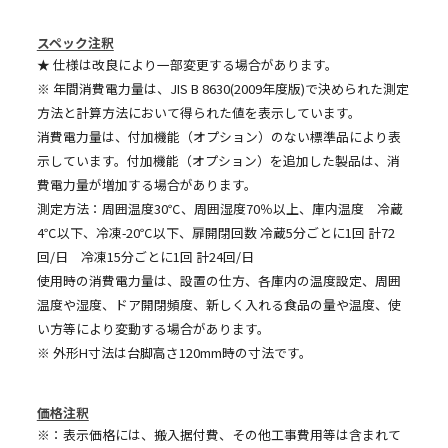
スペック注釈
★ 仕様は改良により一部変更する場合があります。
※ 年間消費電力量は、JIS B 8630(2009年度版)で決められた測定
方法と計算方法において得られた値を表示しています。
消費電力量は、付加機能（オプション）のない標準品により表
示しています。付加機能（オプション）を追加した製品は、消
費電力量が増加する場合があります。
測定方法：周囲温度30℃、周囲湿度70％以上、庫内温度 冷蔵
4℃以下、冷凍-20℃以下、扉開閉回数 冷蔵5分ごとに1回 計72
回/日 冷凍15分ごとに1回 計24回/日
使用時の消費電力量は、設置の仕方、各庫内の温度設定、周囲
温度や湿度、ドア開閉頻度、新しく入れる食品の量や温度、使
い方等により変動する場合があります。
※ 外形H寸法は台脚高さ120mm時の寸法です。
価格注釈
※：表示価格には、搬入据付費、その他工事費用等は含まれて