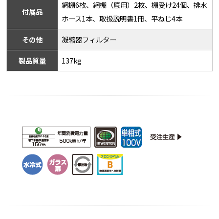
網棚6枚、網棚（底用）2枚、棚受け24個、排水
付属品
ホース1本、取扱説明書1冊、平ねじ4本
その他
凝縮器フィルター
製品質量
137kg