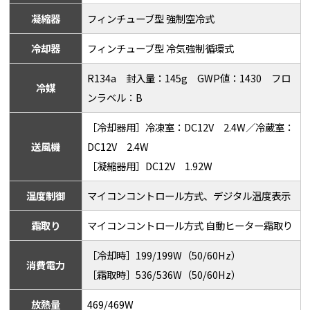
凝縮器
フィンチューブ型 強制空冷式
冷却器
フィンチューブ型 冷気強制循環式
R134a 封入量：145g GWP値：1430 フロ
冷媒
ンラベル：B
［冷却器用］冷凍室：DC12V 2.4W／冷蔵室：
送風機
DC12V 2.4W
［凝縮器用］DC12V 1.92W
温度制御
マイコンコントロール方式、デジタル温度表示
霜取り
マイコンコントロール方式 自動ヒーター霜取り
［冷却時］199/199W（50/60Hz）
消費電力
［霜取時］536/536W（50/60Hz）
放熱量
469/469W