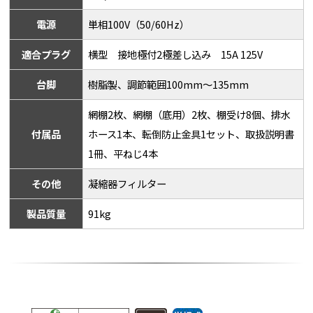
電源
単相100V（50/60Hz）
適合プラグ
横型 接地極付2極差し込み 15A 125V
台脚
樹脂製、調節範囲100mm～135mm
網棚2枚、網棚（底用）2枚、棚受け8個、排水
付属品
ホース1本、転倒防止金具1セット、取扱説明書
1冊、平ねじ4本
その他
凝縮器フィルター
製品質量
91kg