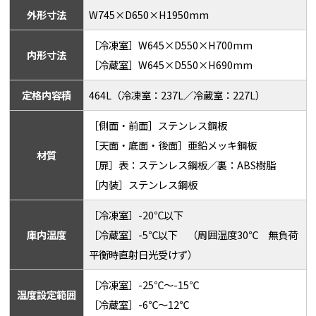
外形寸法
W745×D650×H1950mm
［冷凍室］W645×D550×H700mm
内形寸法
［冷蔵室］W645×D550×H690mm
定格内容積
464L（冷凍室：237L／冷蔵室：227L）
［側面・前面］ステンレス鋼板
［天面・底面・後面］亜鉛メッキ鋼板
材質
［扉］表：ステンレス鋼板／裏：ABS樹脂
［内装］ステンレス鋼板
［冷凍室］-20℃以下
庫内温度
［冷蔵室］-5℃以下 （周囲温度30℃ 無負荷
平衡時直射日光受けず）
［冷凍室］-25℃～-15℃
温度設定範囲
［冷蔵室］-6℃～12℃