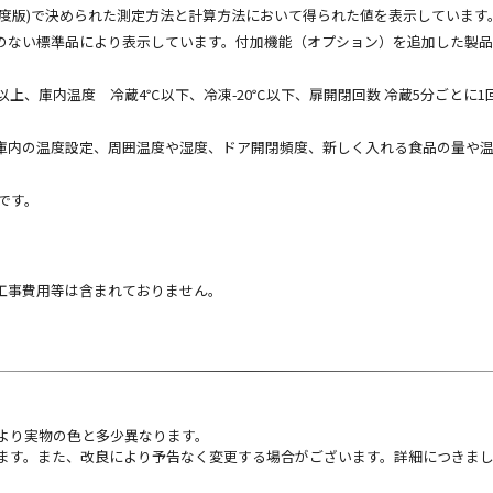
(2009年度版)で決められた測定方法と計算方法において得られた値を表示しています
のない標準品により表示しています。付加機能（オプション）を追加した製
上、庫内温度 冷蔵4℃以下、冷凍-20℃以下、扉開閉回数 冷蔵5分ごとに1回 計
庫内の温度設定、周囲温度や湿度、ドア開閉頻度、新しく入れる食品の量や
法です。
工事費用等は含まれておりません。
より実物の色と多少異なります。
ます。また、改良により予告なく変更する場合がございます。詳細につきま
。