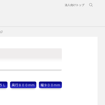
法人向けトップ
５Ｌ
奥行８００ｍｍ
幅９００ｍｍ