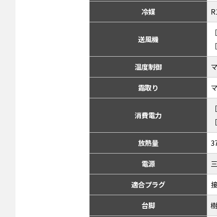
冷媒
R
［
送風機
［
温度制御
霜取り
［
消費電力
［
放熱量
3
電源
三
適合プラグ
接
台脚
樹