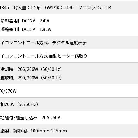
134a 封入量：170g GWP値：1430 フロンラベル：B
冷却器用］DC12V 2.4W
凝縮器用］DC12V 1.92W
マイコンコントロール方式、デジタル温度表示
マイコンコントロール方式 自動ヒーター霜取り
冷却時］206/206W（50/60Hz）
霜取時］290/290W（50/60Hz）
76/376W
相200V（50/60Hz）
地極付3極差し込み 20A 250V
脂製、調節範囲100mm～135mm