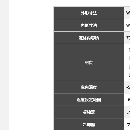
外形寸法
W
内形寸法
W
定格内容積
7
材質
庫内温度
温度設定範囲
-
凝縮器
冷却器