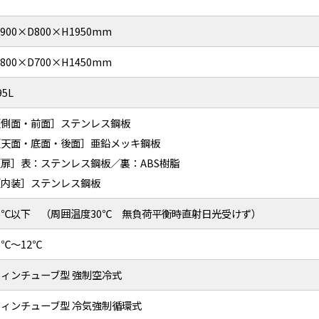
900×D800×H1950mm
800×D700×H1450mm
95L
［側面・前面］ステンレス鋼板
［天面・底面・後面］亜鉛メッキ鋼板
［扉］表：ステンレス鋼板／裏：ABS樹脂
［内装］ステンレス鋼板
-5℃以下 （周囲温度30℃ 無負荷平衡時直射日光受けず）
6℃～12℃
フィンチューブ型 強制空冷式
フィンチューブ型 冷気強制循環式