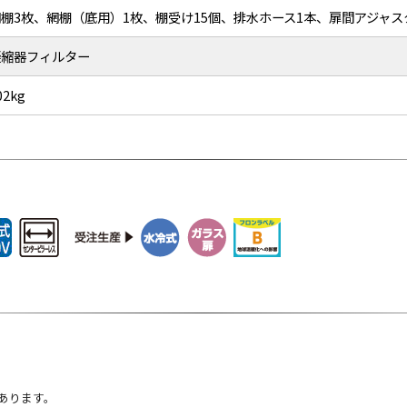
網棚3枚、網棚（底用）1枚、棚受け15個、排水ホース1本、扉間アジャス
凝縮器フィルター
02kg
あります。