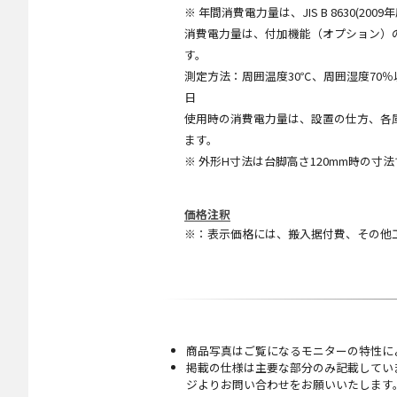
※ 年間消費電力量は、JIS B 8630
消費電力量は、付加機能（オプション）
す。
測定方法：周囲温度30℃、周囲湿度70％以
日
使用時の消費電力量は、設置の仕方、各
ます。
※ 外形H寸法は台脚高さ120mm時の寸
価格注釈
※：表示価格には、搬入据付費、その他
商品写真はご覧になるモニターの特性に
掲載の仕様は主要な部分のみ記載してい
ジよりお問い合わせをお願いいたします